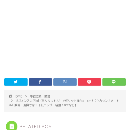
HOME
単位変換・換算
8.2オンスは何ml（ミリリットル）で何リットル?cc・cm3（立方センチメート
ル）換算・変換では？【紙コップ・容量：flozなど】
RELATED POST