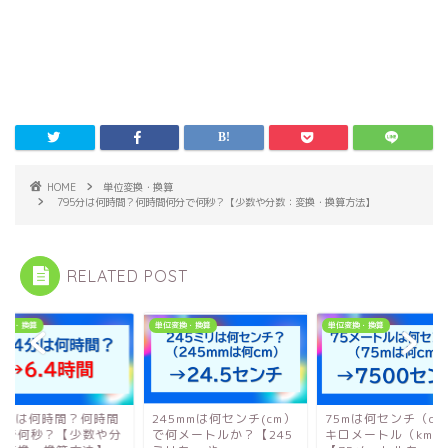
HOME
単位変換・換算
795分は何時間？何時間何分で何秒？【少数や分数：変換・換算方法】
RELATED POST
変換・換算
単位変換・換算
単位変換・換算
84分は何時間？何時間
245mmは何センチ(cm）
75mは何センチ（cm
分で何秒？【少数や分
で何メートルか？【245
キロメートル（km）