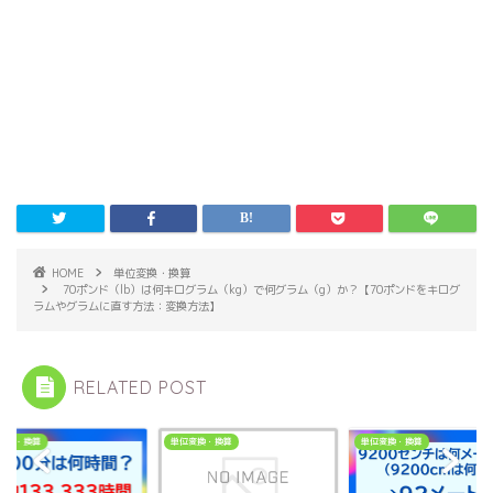
HOME
単位変換・換算
70ポンド（lb）は何キログラム（kg）で何グラム（g）か？【70ポンドをキログ
ラムやグラムに直す方法：変換方法】
RELATED POST
変換・換算
単位変換・換算
単位変換・換算