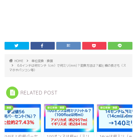
HOME
単位変換・換算
6.6インチは何センチ（cm）で何ミリ(mm)？変換方法は？縦と横の長さも（ス
マホやパソコン等）
RELATED POST
変換・換算
単位変換・換算
単位変換・換算
差値56は上位何パーセ
100オンスは何ml（ミリ
14cmは何ミリ（mm