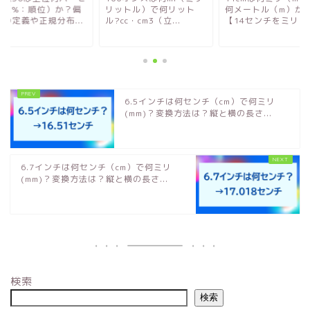
ト（%：順位）か？偏
リットル）で何リット
何メートル（m）か
値の定義や正規分布...
ル?cc・cm3（立...
【14センチをミリメ..
6.5インチは何センチ（cm）で何ミリ
(mm)？変換方法は？縦と横の長さ...
6.7インチは何センチ（cm）で何ミリ
(mm)？変換方法は？縦と横の長さ...
検索
検索