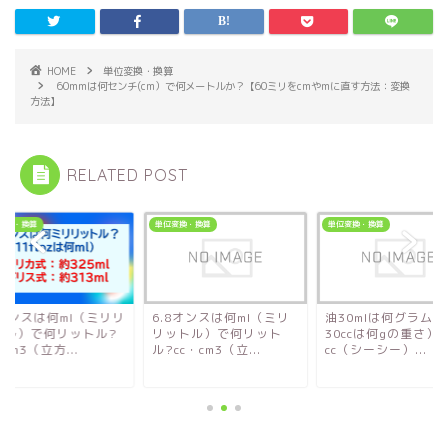
HOME
単位変換・換算
60mmは何センチ(cm）で何メートルか？【60ミリをcmやmに直す方法：変換
方法】
RELATED POST
変換・換算
単位変換・換算
単位変換・換算
1オンスは何ml（ミリリ
6.8オンスは何ml（ミリ
油30mlは何グラム（
トル）で何リットル?
リットル）で何リット
30ccは何gの重さ）
・cm3（立方...
ル?cc・cm3（立...
cc（シーシー）...