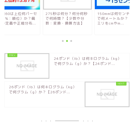
差値60は上位何パーセ
275秒は何分？何分何秒
150mmは何センチ(c
ト（%：順位）か？偏
で何時間？【少数や分
で何メートルか？【1
値の定義や正規分布...
数：変換・換算方法】
ミリをcmやm...
24ポンド（lb）は何キログラム（kg）
で何グラム（g）か？【24ポンド...
26ポンド（lb）は何キログラム（kg）
で何グラム（g）か？【26ポンド...