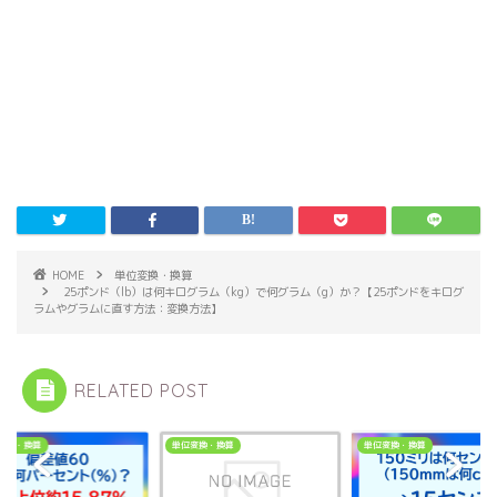
HOME
単位変換・換算
25ポンド（lb）は何キログラム（kg）で何グラム（g）か？【25ポンドをキログ
ラムやグラムに直す方法：変換方法】
RELATED POST
変換・換算
単位変換・換算
単位変換・換算