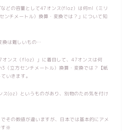
どの容量として47オンス(floz）は何ml（ミリ
立方センチメートル）換算・変換では？」について知
変換は難しいもの…
オンス（floz）」に着目して、47オンスは何
cm3（立方センチメートル）換算・変換では？【紙
していきます。
オンス(oz）というものがあり、別物のため気を付け
スでその数値が違いますが、日本では基本的にアメ
です※