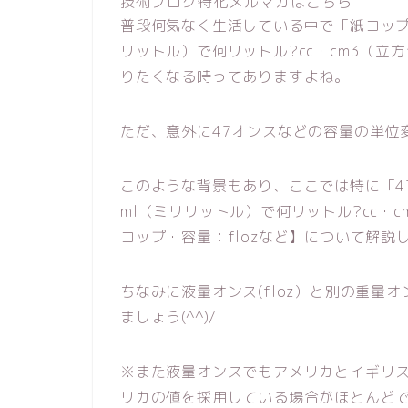
技術ブログ特化メルマガはこちら
普段何気なく生活している中で「紙コップな
リットル）で何リットル?cc・cm3（
りたくなる時ってありますよね。
ただ、意外に47オンスなどの容量の単位
このような背景もあり、ここでは特に「47
ml（ミリリットル）で何リットル?cc・
コップ・容量：flozなど】について解説
ちなみに液量オンス(floz）と別の重量
ましょう(^^)/
※また液量オンスでもアメリカとイギリ
リカの値を採用している場合がほとんど