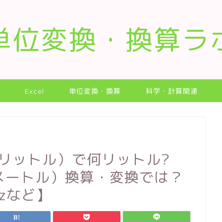
単位変換・換算ラ
Excel
単位変換・換算
科学・計算関連
リリットル）で何リットル?
チメートル）換算・変換では？
zなど】