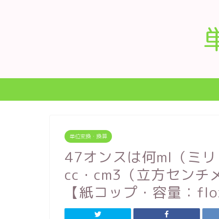
単位変換・換算
47オンスは何ml（ミ
cc・cm3（立方セン
【紙コップ・容量：flo