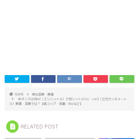
HOME
単位変換・換算
46オンスは何ml（ミリリットル）で何リットル?cc・cm3（立方センチメート
ル）換算・変換では？【紙コップ・容量：flozなど】
RELATED POST