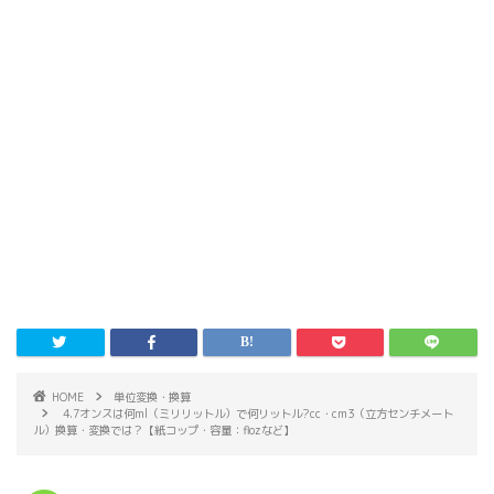
HOME
単位変換・換算
4.7オンスは何ml（ミリリットル）で何リットル?cc・cm3（立方センチメート
ル）換算・変換では？【紙コップ・容量：flozなど】