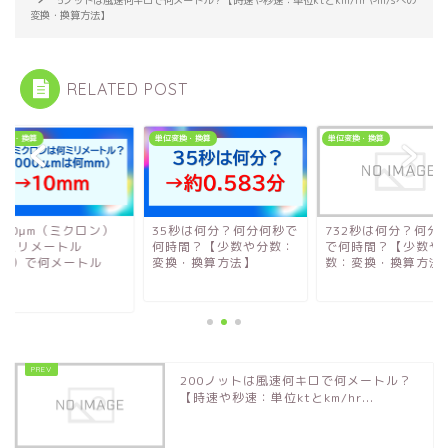
変換・換算方法】
RELATED POST
変換・換算
単位変換・換算
単位変換・換算
000μm（ミクロン）
35秒は何分？何分何秒で
732秒は何分？何分
何ミリメートル
何時間？【少数や分数：
で何時間？【少数や
mm）で何メートル
変換・換算方法】
数：変換・換算方法
..
200ノットは風速何キロで何メートル？
【時速や秒速：単位ktとkm/hr...