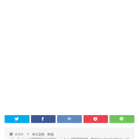
HOME
単位変換・換算
5ノットは風速何キロで何メートル？【時速や秒速：単位ktとkm/hrやm/sへの