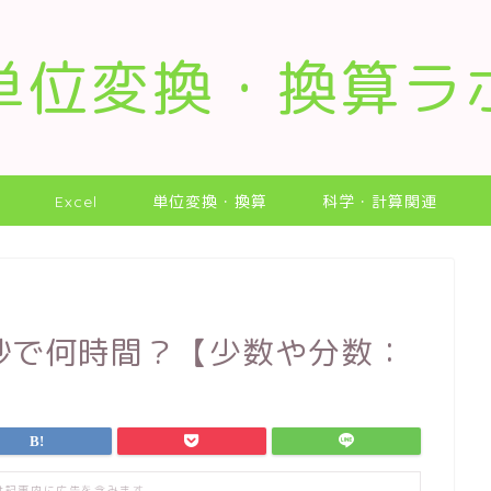
単位変換・換算ラ
Excel
単位変換・換算
科学・計算関連
秒で何時間？【少数や分数：
は記事内に広告を含みます