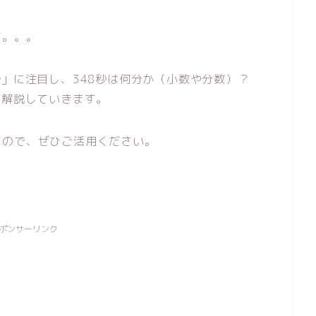
す。。。
秒」に注目し、348秒は何分か（小数や分数）？
て解説していきます。
すので、ぜひご活用ください。
ポンサーリンク