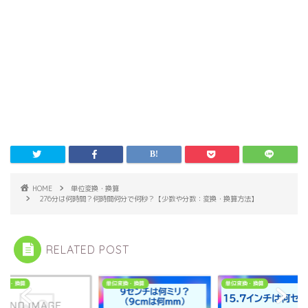
HOME
単位変換・換算
276分は何時間？何時間何分で何秒？【少数や分数：変換・換算方法】
RELATED POST
変換・換算
単位変換・換算
単位変換・換算