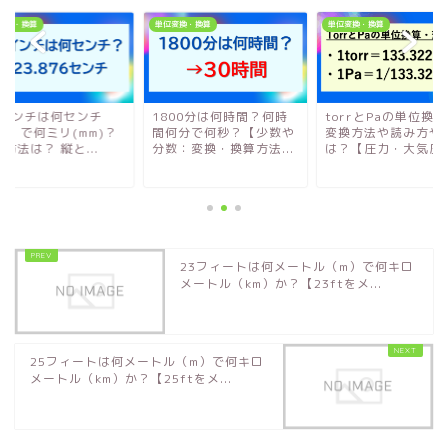
変換・換算
単位変換・換算
単位変換・換算
.4インチは何センチ
1800分は何時間？何時
torrとPaの単位換
m）で何ミリ(mm)？
間何分で何秒？【少数や
変換方法や読み方や
方法は？ 縦と...
分数：変換・換算方法...
は？【圧力・大気圧..
23フィートは何メートル（m）で何キロ
メートル（km）か？【23ftをメ...
25フィートは何メートル（m）で何キロ
メートル（km）か？【25ftをメ...