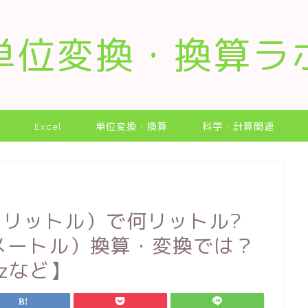
単位変換・換算ラ
Excel
単位変換・換算
科学・計算関連
ミリリットル）で何リットル?
チメートル）換算・変換では？
zなど】