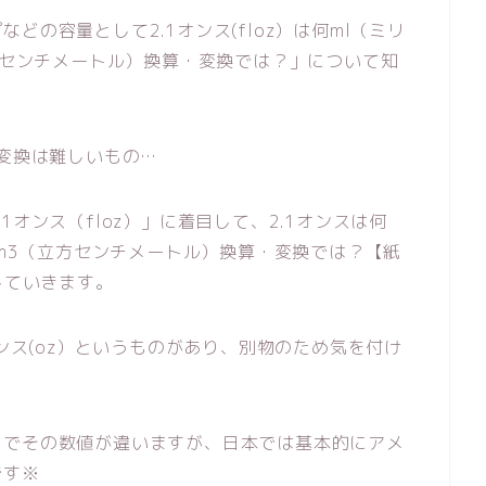
の容量として2.1オンス(floz）は何ml（ミリ
立方センチメートル）換算・変換では？」について知
位変換は難しいもの…
オンス（floz）」に着目して、2.1オンスは何
cm3（立方センチメートル）換算・変換では？【紙
していきます。
オンス(oz）というものがあり、別物のため気を付け
スでその数値が違いますが、日本では基本的にアメ
です※