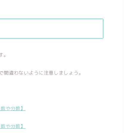
す。
かで間違わないように注意しましょう。
少数や分数】
少数や分数】