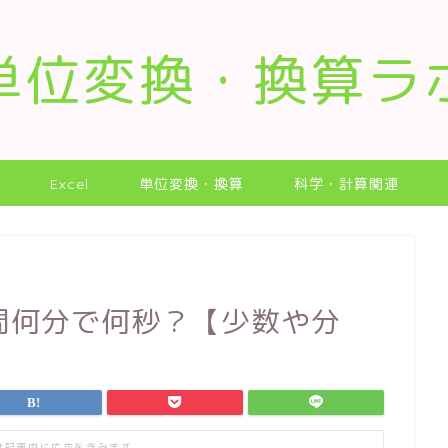
単位変換・換算ラ
Excel
単位変換・換算
科学・計算関連
間何分で何秒？【少数や分
は記事内に広告を含みます