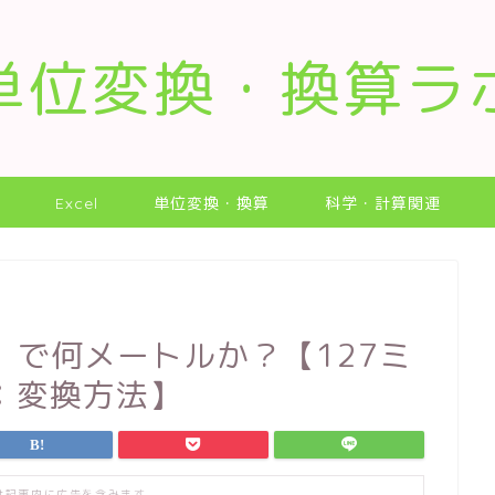
単位変換・換算ラ
Excel
単位変換・換算
科学・計算関連
m）で何メートルか？【127ミ
：変換方法】
は記事内に広告を含みます