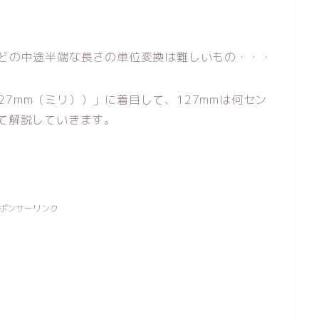
。
などの中途半端な長さの単位変換は難しいもの・・・
7mm（ミリ））」に着目して、127mmは何セン
いて解説していきます。
ポンサーリンク