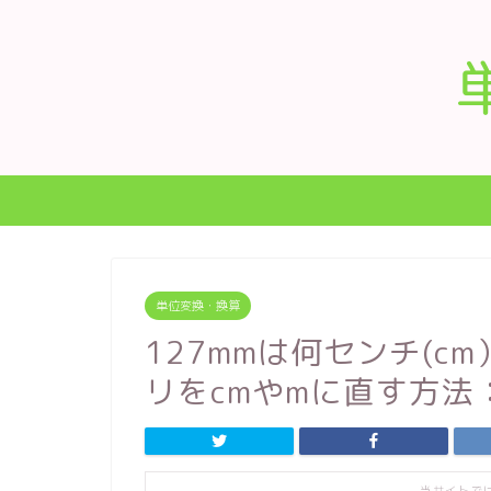
単位変換・換算
127mmは何センチ(c
リをcmやmに直す方法
当サイトで