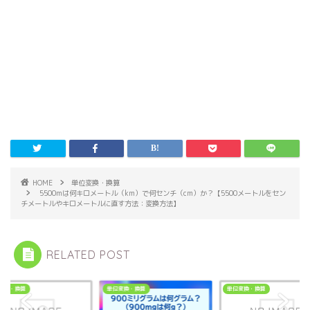
HOME
単位変換・換算
5500mは何キロメートル（km）で何センチ（cm）か？【5500メートルをセン
チメートルやキロメートルに直す方法：変換方法】
RELATED POST
変換・換算
単位変換・換算
単位変換・換算