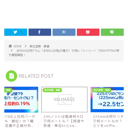
HOME
単位変換・換算
水50mlは何グラム（水50ccは何gの重さ）で何cc（シーシー）？60mlや70ml等
も徹底解説！
RELATED POST
変換・換算
単位変換・換算
単位変換・換算
差値79は上位何パーセ
200ノットは風速何キロ
225mmは何センチ(c
ト（%：順位）か？偏
で何メートル？【時速や
で何メートルか？【2
値の定義や正規分布...
秒速：単位ktとkm...
ミリをcmやm...