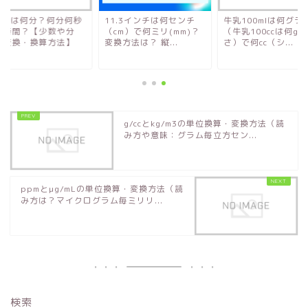
55秒は何分？何分何秒
11.3インチは何センチ
牛乳100mlは何グラ
何時間？【少数や分
（cm）で何ミリ(mm)？
（牛乳100ccは何g
：変換・換算方法】
変換方法は？ 縦...
さ）で何cc（シ...
g/ccとkg/m3の単位換算・変換方法（読
み方や意味：グラム毎立方セン...
ppmとμg/mLの単位換算・変換方法（読
み方は？マイクログラム毎ミリリ...
検索