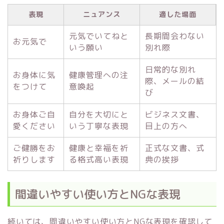
表現
ニュアンス
適した場面
元気でいてねと
長期間会わない
お元気で
いう願い
別れ際
日常的な別れ
お身体に気
健康管理への注
際、メールの結
をつけて
意喚起
び
お身体ご自
自分を大切にと
ビジネス文書、
愛ください
いう丁寧な表現
目上の方へ
ご健勝をお
健康と幸福を祈
正式な文書、式
祈りします
る格式高い表現
典の挨拶
間違いやすい使い方とNGな表現
続いては、間違いやすい使い方とNGな表現を確認して