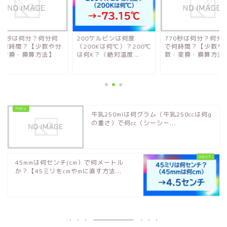
280秒は何分？何分何
200ケルビンは何度
770秒は何分？何分
で何時間？【少数や分
（200Kは何℃）？200℃
で何時間？【少数や
：変換・換算方法】
は何K？（絶対温度...
数：変換・換算方法
牛乳250mlは何グラム（牛乳250ccは何g
の重さ）で何cc（シーシー...
45mmは何センチ(cm）で何メートル
か？【45ミリをcmやmに直す方法...