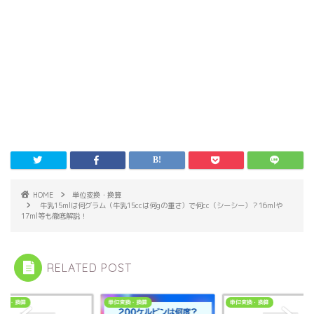
HOME
単位変換・換算
牛乳15mlは何グラム（牛乳15ccは何gの重さ）で何cc（シーシー）？16mlや
17ml等も徹底解説！
RELATED POST
変換・換算
単位変換・換算
単位変換・換算