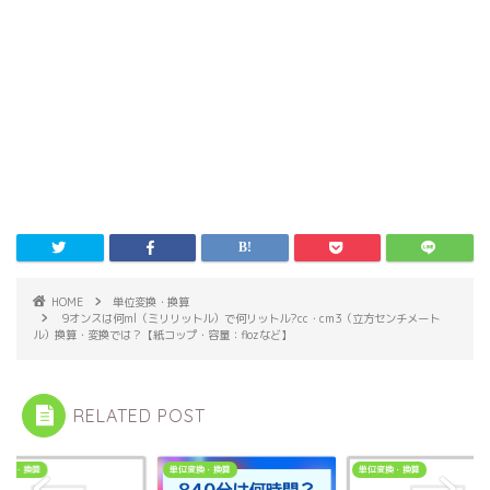
HOME
単位変換・換算
9オンスは何ml（ミリリットル）で何リットル?cc・cm3（立方センチメート
ル）換算・変換では？【紙コップ・容量：flozなど】
RELATED POST
変換・換算
単位変換・換算
単位変換・換算