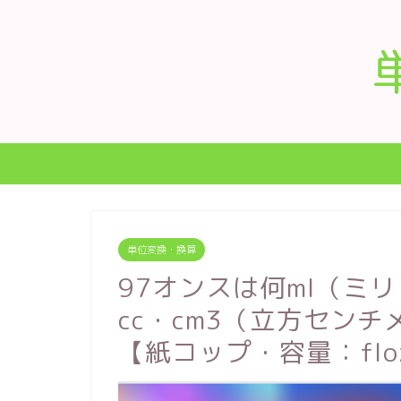
単位変換・換算
97オンスは何ml（ミ
cc・cm3（立方セン
【紙コップ・容量：flo