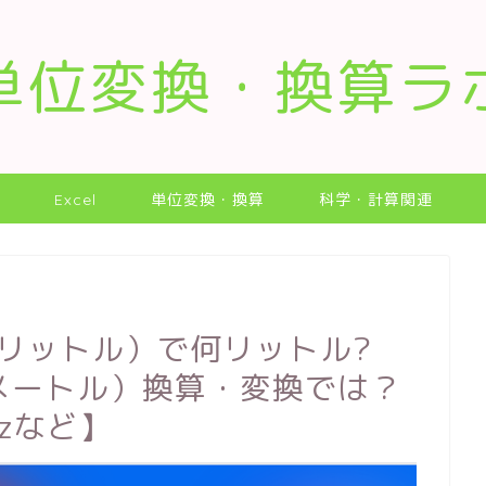
単位変換・換算ラ
Excel
単位変換・換算
科学・計算関連
リリットル）で何リットル?
チメートル）換算・変換では？
zなど】