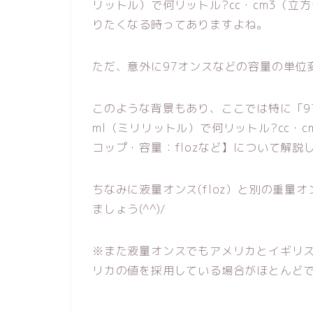
リットル）で何リットル?cc・cm3（
りたくなる時ってありますよね。
ただ、意外に97オンスなどの容量の単位
このような背景もあり、ここでは特に「97
ml（ミリリットル）で何リットル?cc・
コップ・容量：flozなど】について解説
ちなみに液量オンス(floz）と別の重量
ましょう(^^)/
※また液量オンスでもアメリカとイギリ
リカの値を採用している場合がほとんど