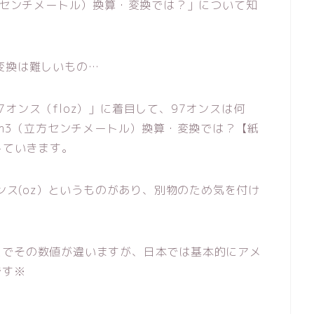
立方センチメートル）換算・変換では？」について知
変換は難しいもの…
オンス（floz）」に着目して、97オンスは何
cm3（立方センチメートル）換算・変換では？【紙
していきます。
オンス(oz）というものがあり、別物のため気を付け
スでその数値が違いますが、日本では基本的にアメ
です※