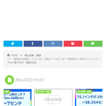
HOME
単位変換・換算
9600cmは何メートル（m）で何ミリ（mm）か？【9600センチをミリメートル
やmに直す方法：変換方法】
RELATED POST
変換・換算
単位変換・換算
単位変換・換算