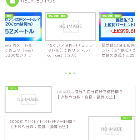
RELATED POST
変換・換算
単位変換・換算
単位変換・換算
00cmは何メートル
15オンスは何ml（ミリリ
偏差値63は上位何パ
m）で何ミリ（mm）
ットル）で何リットル?
ント（%：順位）か
【5200センチ...
cc・cm3（立方...
差値の定義や正規分布.
7800秒は何分？何分何秒で何時間？
【少数や分数：変換・換算方法】
8000秒は何分？何分何秒で何時間？
【少数や分数：変換・換算方法】