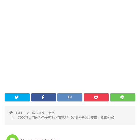
HOME
単位変換・換算
7920秒は何分？何分何秒で何時間？【少数や分数：変換・換算方法】