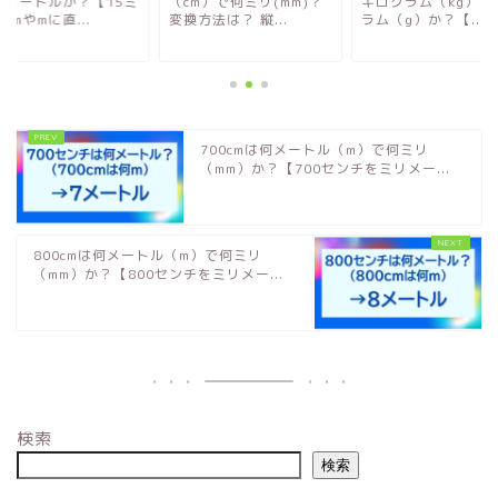
何メートルか？【15ミ
（cm）で何ミリ(mm)？
キログラム（kg）で
cmやmに直...
変換方法は？ 縦...
ラム（g）か？【...
700cmは何メートル（m）で何ミリ
（mm）か？【700センチをミリメー...
800cmは何メートル（m）で何ミリ
（mm）か？【800センチをミリメー...
検索
検索