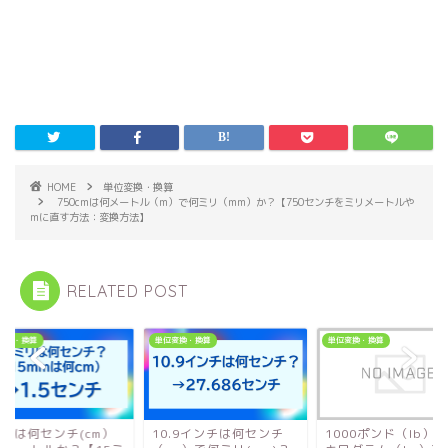
HOME
単位変換・換算
750cmは何メートル（m）で何ミリ（mm）か？【750センチをミリメートルや
mに直す方法：変換方法】
RELATED POST
変換・換算
単位変換・換算
単位変換・換算
mmは何センチ(cm）
10.9インチは何センチ
1000ポンド（lb）