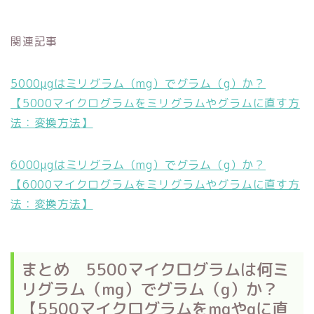
関連記事
5000μgはミリグラム（mg）でグラム（g）か？
【5000マイクログラムをミリグラムやグラムに直す方
法：変換方法】
6000μgはミリグラム（mg）でグラム（g）か？
【6000マイクログラムをミリグラムやグラムに直す方
法：変換方法】
まとめ 5500マイクログラムは何ミ
リグラム（mg）でグラム（g）か？
【5500マイクログラムをmgやgに直