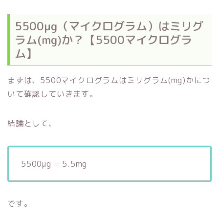
5500μg（マイクログラム）はミリグ
ラム(mg)か？【5500マイクログラ
ム】
まずは、5500マイクログラムはミリグラム(mg)かにつ
いて確認していきます。
結論として、
5500μg = 5.5mg
です。