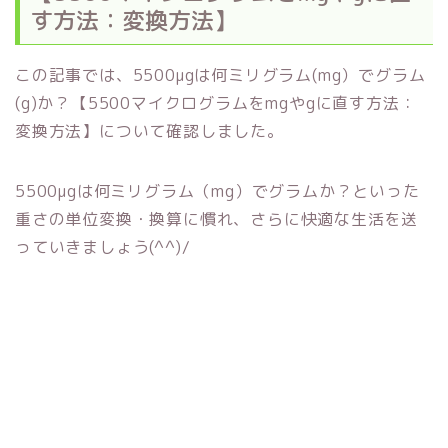
す方法：変換方法】
この記事では、5500μgは何ミリグラム(mg）でグラム
(g)か？【5500マイクログラムをmgやgに直す方法：
変換方法】について確認しました。
5500μgは何ミリグラム（mg）でグラムか？といった
重さの単位変換・換算に慣れ、さらに快適な生活を送
っていきましょう(^^)/