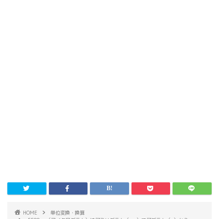
HOME
単位変換・換算