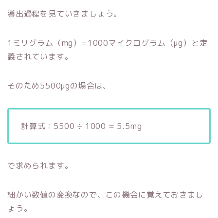
導出過程を見ていきましょう。
1ミリグラム（mg）=1000マイクログラム（μg）と定
義されています。
そのため5500μgの場合は、
計算式：5500 ÷ 1000 = 5.5mg
で求められます。
細かい数値の変換なので、この機会に覚えておきまし
ょう。