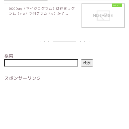
6000μg（マイクログラム）は何ミリグ
ラム（mg）で何グラム（g）か？...
検索
検索
スポンサーリンク