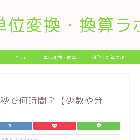
単位変換・換算ラ
Excel
単位変換・換算
科学・計算関連
何秒で何時間？【少数や分
は記事内に広告を含みます