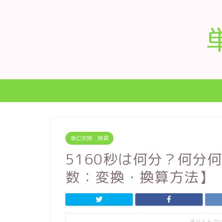
単位変換・換算
5160秒は何分？何分
数：変換・換算方法】
当サイトで