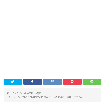
HOME
単位変換・換算
504秒は何分？何分何秒で何時間？【少数や分数：変換・換算方法】