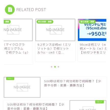
RELATED POST
変換・換算
単位変換・換算
単位変換・換算
0μg（マイクログラ
9.2オンスは何ml（ミリ
95cmは何ミリ（mm
）は何ミリグラム
リットル）で何リット
何メートル（m）か
mg）で何グラム（g）
ル?cc・cm3（立...
【95センチをミリメ..
.
500秒は何分？何分何秒で何時間？【少
数や分数：変換・換算方法】
505秒は何分？何分何秒で何時間？【少
数や分数：変換・換算方法】