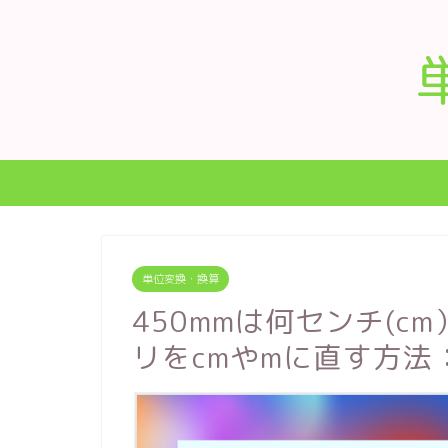
単位変換・換算
450mmは何センチ(c
リをcmやmに直す方法