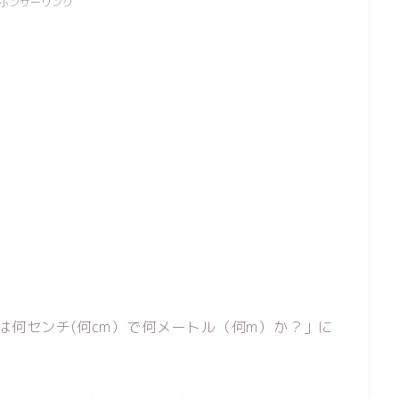
ポンサーリンク
は何センチ(何cm）で何メートル（何m）か？」に
。