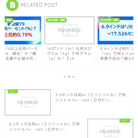
RELATED POST
変換・換算
単位変換・換算
単位変換・換算
差値79は上位何パーセ
14ポンド（lb）は何キロ
6.9インチは何セン
ト（%：順位）か？偏
グラム（kg）で何グラム
（cm）で何ミリ(mm
値の定義や正規分布...
（g）か？【14...
変換方法は？縦と横..
3.9オンスは何ml（ミリリットル）で何
リットル?cc・cm3（立方セン...
4.2オンスは何ml（ミリリットル）で何
リットル?cc・cm3（立方セン...