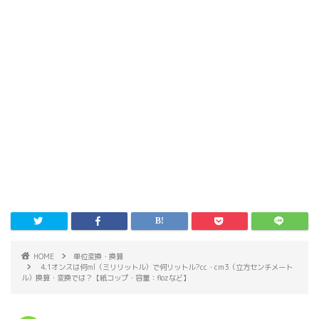
HOME
単位変換・換算
4.1オンスは何ml（ミリリットル）で何リットル?cc・cm3（立方センチメート
ル）換算・変換では？【紙コップ・容量：flozなど】