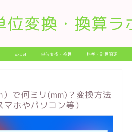
単位変換・換算ラ
Excel
単位変換・換算
科学・計算関連
m）で何ミリ(mm)？変換方法
スマホやパソコン等）