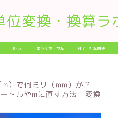
単位変換・換算ラ
Excel
単位変換・換算
科学・計算関連
ル（m）で何ミリ（mm）か？
メートルやmに直す方法：変換