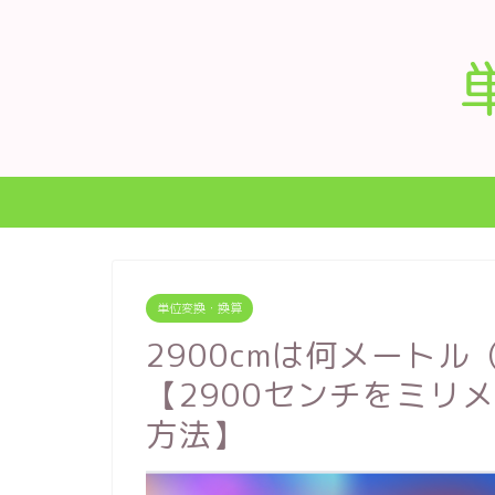
単位変換・換算
2900cmは何メート
【2900センチをミリ
方法】