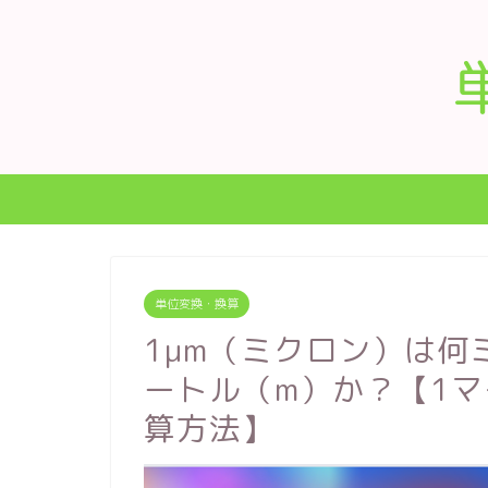
単位変換・換算
1μm（ミクロン）は何
ートル（m）か？【1
算方法】