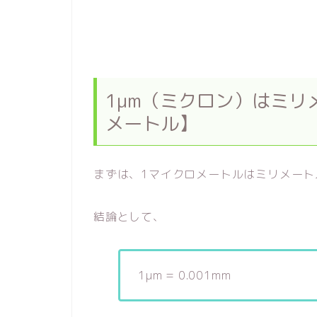
1μm（ミクロン）はミリ
メートル】
まずは、1マイクロメートルはミリメート
結論として、
1μm = 0.001mm