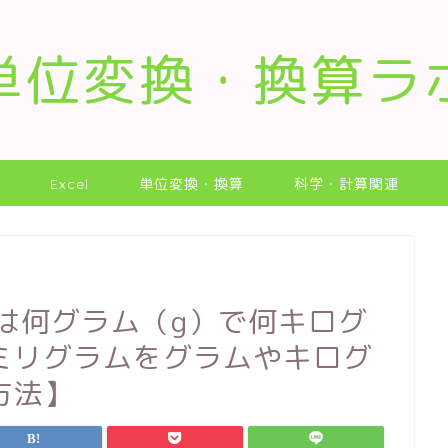
単位変換・換算ラ
Excel
単位変換・換算
科学・計算関連
）は何グラム（g）で何キログ
0ミリグラムをグラムやキログ
方法】