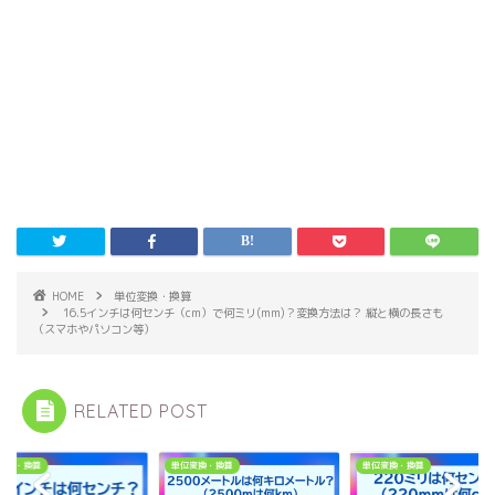
HOME
単位変換・換算
16.5インチは何センチ（cm）で何ミリ(mm)？変換方法は？ 縦と横の長さも
（スマホやパソコン等）
RELATED POST
変換・換算
単位変換・換算
単位変換・換算