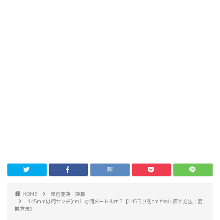
HOME
単位変換・換算
145mmは何センチ(cm）で何メートルか？【145ミリをcmやmに直す方法：変
換方法】