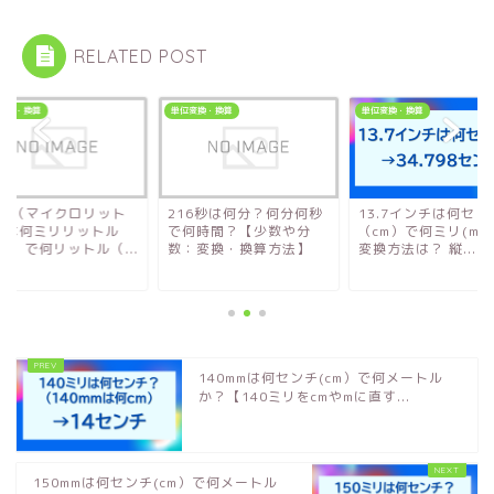
RELATED POST
変換・換算
単位変換・換算
単位変換・換算
0μL（マイクロリット
216秒は何分？何分何秒
13.7インチは何セン
）は何ミリリットル
で何時間？【少数や分
（cm）で何ミリ(mm
L）で何リットル（...
数：変換・換算方法】
変換方法は？ 縦...
140mmは何センチ(cm）で何メートル
か？【140ミリをcmやmに直す...
150mmは何センチ(cm）で何メートル