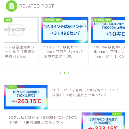
RELATED POST
変換・換算
単位変換・換算
単位変換・換算
00ノットは風速何キロ
12.4インチは何センチ
10000mは何キロメ
何メートル？【時速や
（cm）で何ミリ(mm)？
ル（km）で何センチ
：単位ktとkm...
変換方法は？ 縦...
（cm）か？【100...
10ケルビンは何度（10Kは何℃）？10℃
は何K？（絶対温度とセルシウス...
50ケルビンは何度（50Kは何℃）？50℃
は何K？（絶対温度とセルシウス...