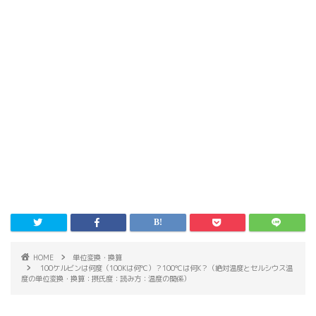
HOME
単位変換・換算
100ケルビンは何度（100Kは何℃）？100℃は何K？（絶対温度とセルシウス温
度の単位変換・換算：摂氏度：読み方：温度の関係）