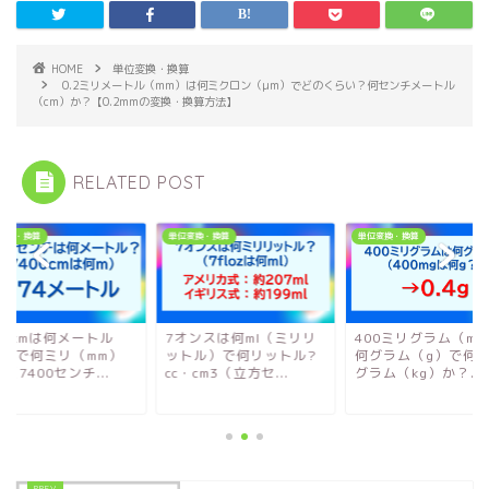
HOME
単位変換・換算
0.2ミリメートル（mm）は何ミクロン（μm）でどのくらい？何センチメートル
（cm）か？【0.2mmの変換・換算方法】
RELATED POST
変換・換算
単位変換・換算
単位変換・換算
00cmは何メートル
7オンスは何ml（ミリリ
400ミリグラム（mg
m）で何ミリ（mm）
ットル）で何リットル?
何グラム（g）で何
【7400センチ...
cc・cm3（立方セ...
グラム（kg）か？...