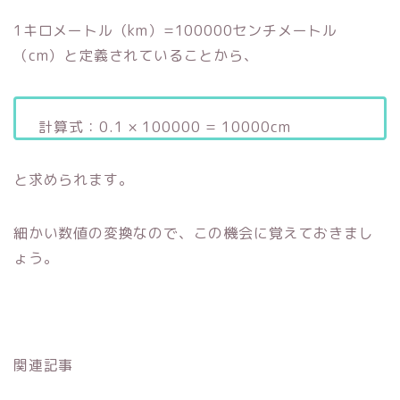
1キロメートル（km）=100000センチメートル
（cm）と定義されていることから、
計算式：0.1 × 100000 = 10000cm
と求められます。
細かい数値の変換なので、この機会に覚えておきまし
ょう。
関連記事