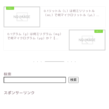
0.1リットル（L）は何ミリリットル
（mL）で何マイクロリットル（μL）...
0.1グラム（g）は何ミリグラム（mg）
で何マイクログラム（μg）か？【...
検索
検索
スポンサーリンク