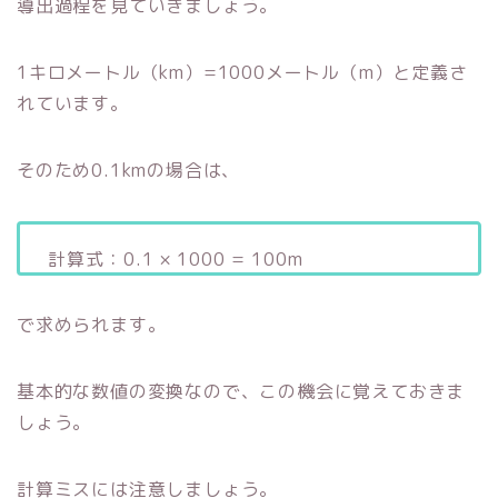
導出過程を見ていきましょう。
1キロメートル（km）=1000メートル（m）と定義さ
れています。
そのため0.1kmの場合は、
計算式：0.1 × 1000 = 100m
で求められます。
基本的な数値の変換なので、この機会に覚えておきま
しょう。
計算ミスには注意しましょう。